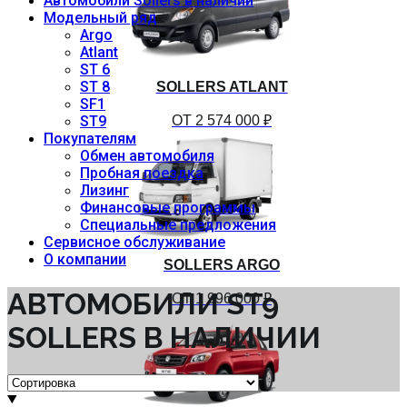
Автомобили Sollers в наличии
Модельный ряд
Argo
Atlant
ST 6
ST 8
SOLLERS ATLANT
SF1
ОТ 2 574 000 ₽
ST9
Покупателям
Обмен автомобиля
Пробная поездка
Лизинг
Финансовые программы
Специальные предложения
Сервисное обслуживание
O компании
SOLLERS ARGO
АВТОМОБИЛИ ST9
ОТ 1 996 000 ₽
SOLLERS В НАЛИЧИИ