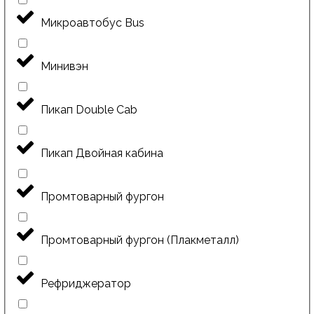
Микроавтобус Bus
Минивэн
Пикап Double Cab
Пикап Двойная кабина
Промтоварный фургон
Промтоварный фургон (Плакметалл)
Рефриджератор