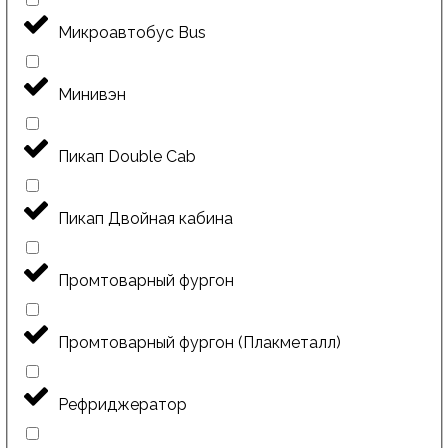
Микроавтобус Bus
Минивэн
Пикап Double Cab
Пикап Двойная кабина
Промтоварный фургон
Промтоварный фургон (Плакметалл)
Рефриджератор