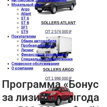
Автомобили Sollers в наличии
Модельный ряд
Argo
Atlant
ST 6
ST 8
SOLLERS ATLANT
SF1
ОТ 2 574 000 ₽
ST9
Покупателям
Обмен автомобиля
Пробная поездка
Лизинг
Финансовые программы
Специальные предложения
Сервисное обслуживание
O компании
SOLLERS ARGO
ОТ 1 996 000 ₽
Программа «Бонус
за лизинг»: выгода