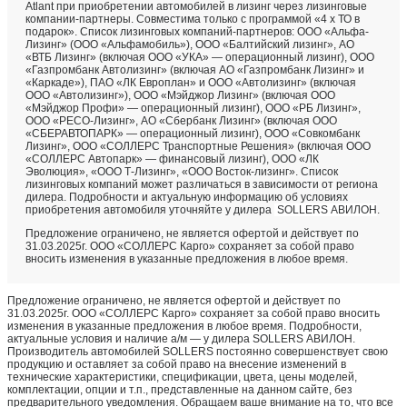
Atlant при приобретении автомобилей в лизинг через лизинговые
компании-партнеры. Совместима только с программой «4 х ТО в
подарок». Список лизинговых компаний-партнеров: ООО «Альфа-
Лизинг» (ООО «Альфамобиль»), ООО «Балтийский лизинг», АО
«ВТБ Лизинг» (включая ООО «УКА» — операционный лизинг), ООО
«Газпромбанк Автолизинг» (включая АO «Газпромбанк Лизинг» и
«Каркаде»), ПАО «ЛК Европлан» и ООО «Автолизинг» (включая
ООО «Автолизинг»), ООО «Мэйджор Лизинг» (включая ООО
«Мэйджор Профи» — операционный лизинг), ООО «РБ Лизинг»,
ООО «РЕСО-Лизинг», АО «Сбербанк Лизинг» (включая ООО
«СБЕРАВТОПАРК» — операционный лизинг), ООО «Совкомбанк
Лизинг», ООО «СОЛЛЕРС Транспортные Решения» (включая ООО
«СОЛЛЕРС Автопарк» — финансовый лизинг), ООО «ЛК
Эволюция», «ООО Т-Лизинг», «ООО Восток-лизинг». Список
лизинговых компаний может различаться в зависимости от региона
дилера. Подробности и актуальную информацию об условиях
приобретения автомобиля уточняйте у дилера
SOLLERS АВИЛОН
.
Предложение ограничено, не является офертой и действует по
31.03.2025г. ООО «СОЛЛЕРС Карго» сохраняет за собой право
вносить изменения в указанные предложения в любое время.
Предложение ограничено, не является офертой и действует по
31.03.2025г. ООО «СОЛЛЕРС Карго» сохраняет за собой право вносить
изменения в указанные предложения в любое время. Подробности,
актуальные условия и наличие а/м — у дилера SOLLERS АВИЛОН.
Производитель автомобилей SOLLERS постоянно совершенствует свою
продукцию и оставляет за собой право на внесение изменений в
технические характеристики, спецификации, цвета, цены моделей,
комплектации, опции и т.п., представленные на данном сайте, без
предварительного уведомления. Обращаем ваше внимание на то, что все